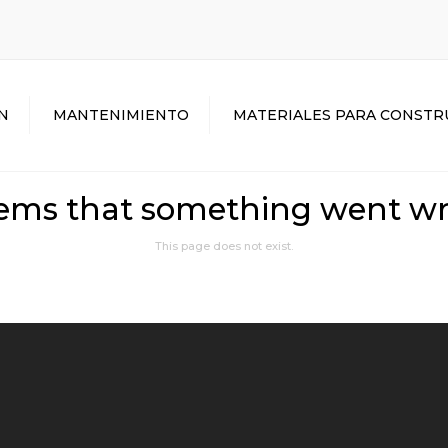
N
MANTENIMIENTO
MATERIALES PARA CONSTR
eems that something went w
This page does not exist.