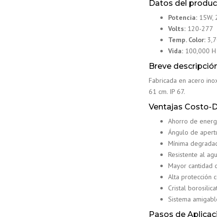
Datos del produ
Potencia:
15W, 
Volts:
120-277
Temp. Color:
3,7
Vida:
100,000 H
Breve descripció
Fabricada en acero inox
61 cm. IP 67.
Ventajas Costo
Ahorro de energí
Ángulo de apert
Mínima degradaci
Resistente al ag
Mayor cantidad 
Alta protección 
Cristal borosilic
Sistema amigable
Pasos de Aplicac