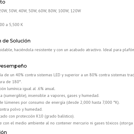
cto
20W, 30W, 40W, 50W, 60W, 80W, 100W, 120W
00 a 5,500 K
n de Solución
idable, haciéndola resistente y con un acabado atractivo. Ideal para plafón
-Desempeño
a de un 40% contra sistemas LED y superior a un 80% contra sistemas trad
ura de 180°.
ón lumínica igual al .6% anual.
ua (sumergible), insensible a vapores, gases y humedad.
de lúmenes por consumo de energía (desde 2,000 hasta 7,000 °K).
contra polvo y humedad.
atado con protección K10 (grado balístico).
 con el medio ambiente al no contener mercurio ni gases tóxicos (otorga 
ión