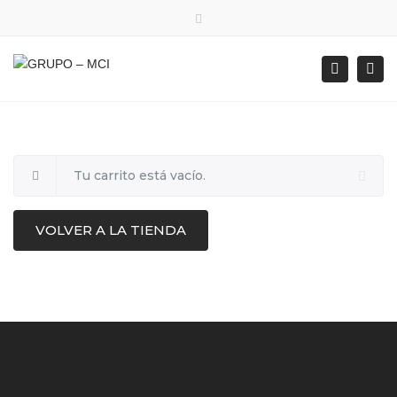
×
Close top bar
Togg
Search
Tu carrito está vacío.
VOLVER A LA TIENDA