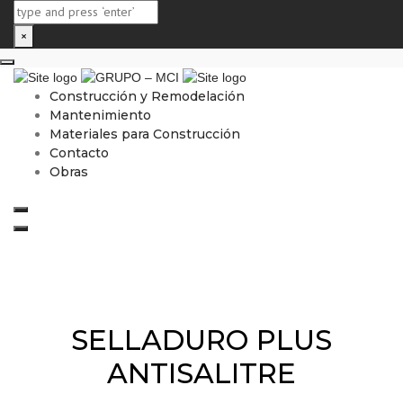
×
Close top bar
Construcción y Remodelación
Mantenimiento
Materiales para Construcción
Contacto
Obras
Search
Toggle navigation
Selladores
SELLADURO PLUS
ANTISALITRE