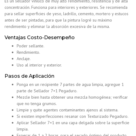
Es un sellador vinílico de muy alto rendimiento, resistencia y de alta
concentración. Funciona para interiores y exteriores. Se recomienda
para sellar superficies de yeso, ladrillo, cemento, mortero y estucos
antes de ser pintadas, para que la pintura logré su máximo
rendimiento y eliminar la absorción excesiva de la misma.
Ventajas Costo-Desempeño
Poder sellante.
Rendimiento.
Anclaje.
Uso al interior y exterior.
Pasos de Aplicación
Ponga en un recipiente 7 partes de agua limpia, agregue 1
parte de Sellador 7×1 Pegaduro.
Mezcle bien hasta obtener una mezcla homogénea; verificar
que no tenga grumos.
Limpie y quite agentes contaminantes ajenos al sistema.
Si existen imperfecciones resanar con Texturizado Pegaduro.
Aplicar Sellador 7×1 en una capa delgada sobre la superficie
limpia.
Esperar de 1 a 2 horas, para el secado óptimo del producto.